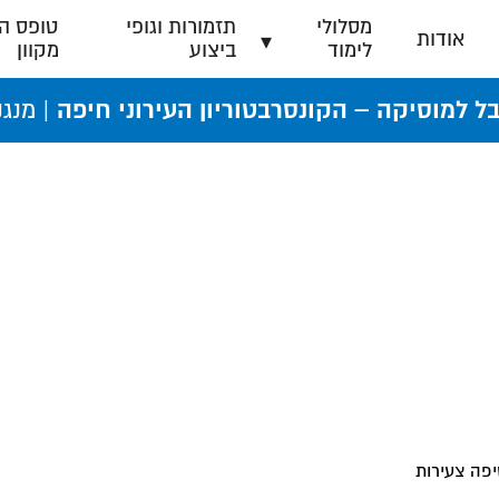
מסלולי
תזמורות וגופי
טופס ה
אודות
לימוד
ביצוע
מקוון
בל למוסיקה – הקונסרבטוריון העירוני חיפה |
מנגנ
פה צעירות