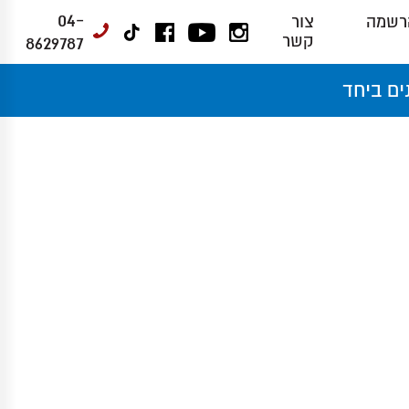
04-
רשמה
צור
קשר
8629787
ים ביחד