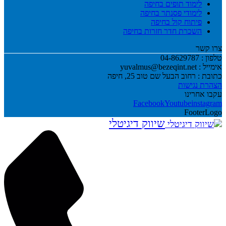
לימוד תופים בחיפה
לימודי פסנתר בחיפה
פיתוח קול בחיפה
השכרת חדר חזרות בחיפה
צרו קשר
טלפון :
04-8629787
אימייל :
yuvalmus@bezeqint.net
כתובת :
רחוב הבעל שם טוב 25, חיפה
הצהרת נגישות
עקבו אחרינו
שיווק דיגיטלי