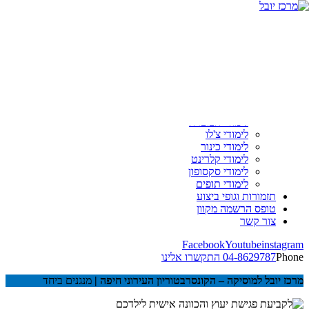
ראשי
אודות
מסלולי לימוד
פיתוח קול
לימודי גיטרה
לימודי פסנתר
לימודי חליל צד
לימודי חצוצרה
לימודי צ'לו
לימודי כינור
לימודי קלרינט
לימודי סקסופון
לימודי תופים
תזמורות וגופי ביצוע
טופס הרשמה מקוון
צור קשר
04-8629787
התקשרו אלינו
מרכז יובל למוסיקה – הקונסרבטוריון העירוני חיפה |
מנגנים ביחד