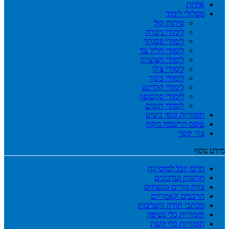
אודות
מסלולי לימוד
פיתוח קול
לימודי גיטרה
לימודי פסנתר
לימודי חליל צד
לימודי חצוצרה
לימודי צ'לו
לימודי כינור
לימודי קלרינט
לימודי סקסופון
לימודי תופים
תזמורות וגופי ביצוע
טופס הרשמה מקוון
צור קשר
מידע נוסף
מרכז יובל למוסיקה
חדשות ועדכונים
צוות מורים ומנצחים
הרכבים קאמריים
מכתבי תודה והערכות
תזמורות כלי נשיפה
תזמורות כלי קשת