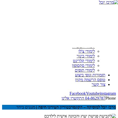
ראשי
אודות
מסלולי לימוד
פיתוח קול
לימודי גיטרה
לימודי פסנתר
לימודי חליל צד
לימודי חצוצרה
לימודי צ'לו
לימודי כינור
לימודי קלרינט
לימודי סקסופון
לימודי תופים
תזמורות וגופי ביצוע
טופס הרשמה מקוון
צור קשר
04-8629787
התקשרו אלינו
מרכז יובל למוסיקה – הקונסרבטוריון העירוני חיפה |
מנגנים ביחד