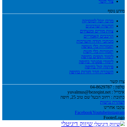
צור קשר
מידע נוסף
מרכז יובל למוסיקה
חדשות ועדכונים
צוות מורים ומנצחים
הרכבים קאמריים
מכתבי תודה והערכות
תזמורות כלי נשיפה
תזמורות כלי קשת
לימוד תופים בחיפה
לימודי פסנתר בחיפה
פיתוח קול בחיפה
השכרת חדר חזרות בחיפה
צרו קשר
טלפון :
04-8629787
אימייל :
yuvalmus@bezeqint.net
כתובת :
רחוב הבעל שם טוב 25, חיפה
הצהרת נגישות
עקבו אחרינו
שיווק דיגיטלי