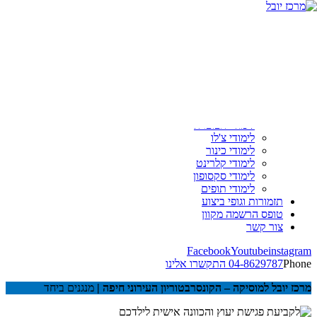
ראשי
אודות
מסלולי לימוד
פיתוח קול
לימודי גיטרה
לימודי פסנתר
לימודי חליל צד
לימודי חצוצרה
לימודי צ'לו
לימודי כינור
לימודי קלרינט
לימודי סקסופון
לימודי תופים
תזמורות וגופי ביצוע
טופס הרשמה מקוון
צור קשר
04-8629787
התקשרו אלינו
מרכז יובל למוסיקה – הקונסרבטוריון העירוני חיפה |
מנגנים ביחד