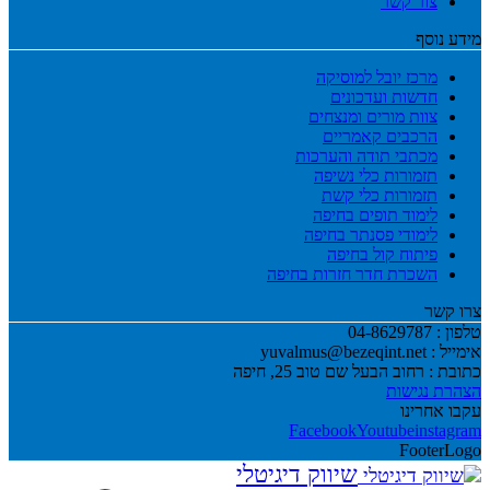
צור קשר
מידע נוסף
מרכז יובל למוסיקה
חדשות ועדכונים
צוות מורים ומנצחים
הרכבים קאמריים
מכתבי תודה והערכות
תזמורות כלי נשיפה
תזמורות כלי קשת
לימוד תופים בחיפה
לימודי פסנתר בחיפה
פיתוח קול בחיפה
השכרת חדר חזרות בחיפה
צרו קשר
טלפון :
04-8629787
אימייל :
yuvalmus@bezeqint.net
כתובת :
רחוב הבעל שם טוב 25, חיפה
הצהרת נגישות
עקבו אחרינו
שיווק דיגיטלי