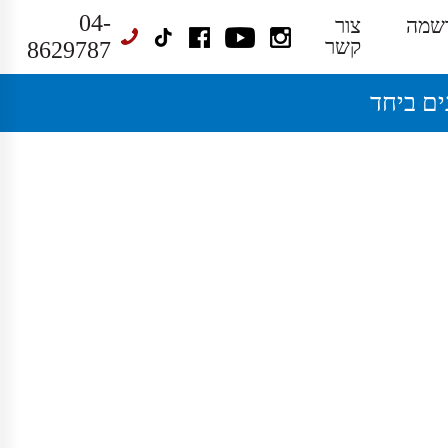
04-
שמה
צור
קשר
8629787
ים ביחד