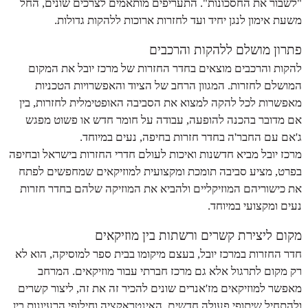
"לשבור את החסכונות". התעריפים מותאמים לצרכים שונים, החל
משעת אימון לנגן יחיד ועד לחזרות ארוכות ללהקות גדולות.
פתרון מושלם ללהקות והרכבים
להקות והרכבים מוצאים בחדר החזרות של מרכז יובל את המקום
המושלם לחזרות. המגוון הרחב של הציוד והאפשרויות הטכניות
מאפשרות לכל להקה למצוא את הסביבה האופטימלית לחזרות, בין
אם מדובר בהכנה להופעה, עבודה על חומר חדש או פשוט מפגש
ג'אם עם החבר'ה בחדר חזרות בחיפה, נעים במיוחד.
מרכז יובל מביא חדשנות ואיכות לעולם חדרי החזרות בישראל ובחיפה
בפרט, מציע סביבה תומכת ומקצועית למוזיקאים שמחפשים לפתח
את כישוריהם המוזיקליים ולהביא את המוזיקה שלהם בחדר חזרות
נעים ומקצועי במיוחד.
מקום ליצירת קשרים ורשתות בין מוזיקאים
חדר החזרות במרכז יובל, בעצם מיקומו בבית ספר למוסיקה, הוא לא
רק מקום לתרגול אלא גם מרכז חברתי עבור מוזיקאים. המרחב
מאפשר למוזיקאים מז'אנרים שונים להכיר זה את זה, ליצור קשרים
ולהתחיל שיתופי פעולה חדשים. האינטראקציה וחילופי הרעיונות בין